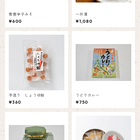
青唐辛子みそ
一升漬
¥600
¥1,080
手造り しょうゆ飴
うどりカレー
¥360
¥750